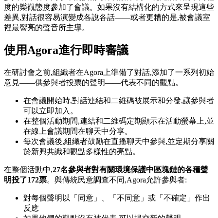
度的樂觀態度參加了會議。如果沒有結構化的方式來呈現這些
差異,對話很容易演變成各說各話——或者更糟的是,被會議室
裡最響亮的聲音所主導。
使用Agora進行即時審議
在研討會之前,組織者在Agora上準備了對話,添加了一系列初始
意見——供參與者投票的聲明——代表不同的觀點。
在會議開始時,對話連結和二維碼被展示和分發,讓參與者
可以立即加入。
在整個活動期間,連結和二維碼定期顯示在活動螢幕上,並
在線上會議期間在聊天中分享。
每次會議後,組織者鼓勵在直播聊天中參與,並定期分享關
於新興共識和觀點多樣性的亮點。
在整個活動中,
27名參與者對有關環境保護中區塊鏈的各種聲
明投了172票
。與傳統民意調查不同,Agora允許參與者:
對每個聲明以「同意」、「不同意」或「不確定」作出
反應