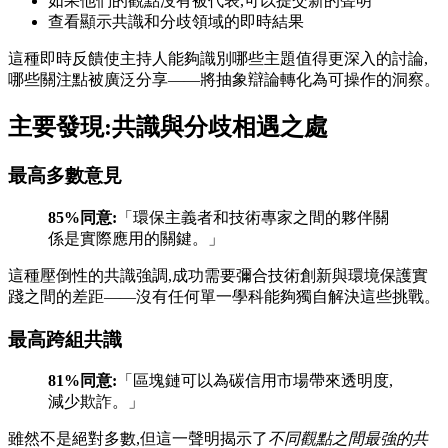
如果他們的觀點沒有被代表,可以提交新的聲明
查看顯示共識和分歧領域的即時結果
這種即時反饋使主持人能夠識別哪些主題值得更深入的討論,
哪些關注點被廣泛分享——將抽象辯論轉化為可操作的洞察。
主要發現:共識與分歧相遇之處
最高多數意見
85%同意:
「環保主義者和技術專家之間的夥伴關
係是實際應用的關鍵。」
這種壓倒性的共識強調,成功需要彌合技術創新與環境保護實
踐之間的差距——沒有任何單一學科能夠獨自解決這些挑戰。
最高跨組共識
81%同意:
「區塊鏈可以為碳信用市場帶來透明度,
減少欺詐。」
雖然不是絕對多數,但這一聲明揭示了
不同觀點之間最強的共