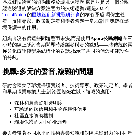
區塊鏈技術真的能夠服務於環境保護嗎,還是只是另一個分散
經過驗證的解決方案注意力的技術趨勢?這是2025年
Tech4Nature
的
區塊鏈創新挑戰研討會
的核心矛盾,環保主義
者、技術專家、政策制定者和學者齊聚一堂,探討區塊鏈在環
境保護中的作用。
組織者沒有讓這些問題懸而未決,而是使用
Agora公民網絡
在三
小時的線上研討會期間即時繪製參與者的觀點——將傳統的兩
極分化辯論轉變為結構化的對話,揭示了共同的信念和建設性
的分歧。
挑戰:多元的聲音,複雜的問題
研討會匯集了環境保護實踐者、技術專家、政策制定者、學者
和早期職業專業人士,討論區塊鏈在以下領域的應用:
森林和農業監測透明度
可驗證的碳信用和生物多樣性信用
社區直接資助機制
環境保護的去中心化治理
參與者帶著不同水平的技術專業知識和對區塊鏈潛力的不同程