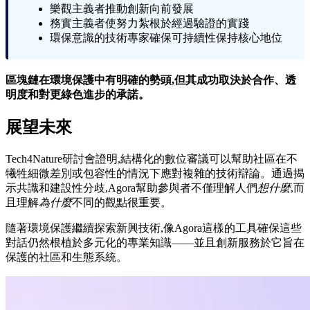
樂觀主義者推動創新向前發展
務實主義者使努力紮根於經過驗證的實踐
環保意識的技術專家確保可持續性保持核心地位
區塊鏈在環境保護中有明確的勢頭,但其成功取決於合作、透
明度和對更綠色進步的承諾。
展望未來
Tech4Nature研討會證明,結構化的數位審議可以幫助社區在不
犧牲細微差別或包容性的情況下應對複雜的技術辯論。通過揭
示共識和建設性分歧,Agora幫助參與者不僅理解人們
想什麼
,而
且理解
為什麼
不同的觀點很重要。
隨著環境保護繼續探索新興技術,像Agora這樣的工具確保這些
對話仍然根植於多元化的專業知識——並且創新服務於它旨在
保護的社區和生態系統。