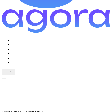
Facilitateurs
Citoyens
Cas d'usage
Témoignages
Ressources
FAQ
FR
Trouver un terrain d'entente à grande
échelle : Agora Citizen Network à
Devconnect Argentina 2025