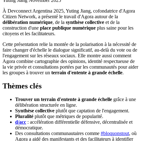
Yuting Jiang
November 2025
À Devconnect Argentina 2025, Yuting Jiang, cofondatrice d'Agora
Citizen Network, a présenté le travail d'Agora autour de la
délibération numérique
, de la
synthèse collective
et de la
construction d'une
place publique numérique
plus saine pour les
citoyens et les facilitateurs.
Cette présentation relie la montée de la polarisation à la nécessité de
faire changer d'échelle le dialogue significatif, au-delà du vote ou de
l'engagement sur les réseaux sociaux. Elle montre aussi comment
Agora combine cartographie des opinions, identité respectueuse de
la vie privée et consultations portées par les communautés pour aider
les groupes à trouver un
terrain d'entente à grande échelle
.
Thèmes clés
Trouver un terrain d'entente à grande échelle
grâce à une
délibération structurée en ligne.
Synthèse collective
plutôt que captation de l'engagement.
Pluralité
plutôt que métriques de popularité.
d/acc
: accélération différentielle défensive, décentralisée et
démocratique.
Des consultations communautaires comme
#bloquonstout
, où
Agora a aidé des manifestants et des facilitateurs à identifier