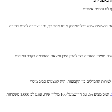
ת באפס ידע
.
דר משהו רגיש לרשת מבוזרת כי הם חוששים שלא יוכלו למחוק אותו אחר כך, גם זו צריכה להיות בחירה
ד. מומחי ההנחיה רצו להבין היכן נמצאת ההסכמה בקרב המוחים.
רות הנשיא Macron. קבוצה קטנה יותר לא הסכימה. עם זאת, למרות ההבדלים בין הקבוצות, היה קונצנזוס סביב מיסוי
. המס מציע 2% על הון שמעל 100 מיליון אירו, ונוגע לכ-1,000 משפחות