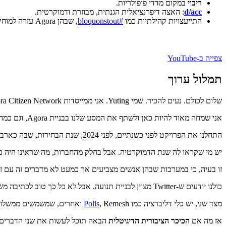
ריבוי
במקום מדדי פופולריות.
d/acc
: האצה דיפרנציאלית הגנתית, מבוזרת ודמוקרטית.
התייעצויות קהילתיות כמו
#bloquonstout
, שבהן Agora עזרה למוחים ולמנחים לזהות סדרי עדיפויות משותפים.
צפייה ב-YouTube
תמלול ערוך
שלום לכולם. נעים להכיר. שמי Yuting. אני ממייסדות Agora Citizen Network. אנחנו מנסות לבנות פתרונות שיחזירו אנושיות לדיאלוגים אזרחיים ויפחיתו קיטוב.
אני שמחה מאוד להיות כאן ולשתף את המסע שלנו בבניית Agora, וגם כמה דברים שלמדנו מבניית מרחבים דיגיטליים פרו-חברתיים.
התחלנו את הפרויקט לפני כשנתיים, לפני 2024, שנת הבחירות, שבה כארבעה מיליארד אנשים ברחבי העולם, כמעט מחצית מאוכלוסיית העולם, היו בעלי זכות הצבעה.
יש מי שקראו לה שנת הדמוקרטיה. אבל בחלק מהחברות, מה שראינו היה כ
זו בעיה, כי במערכות שבהן אנשים מצביעים אך כמעט לא מדברים זה עם זה,
כולנו יודעים ש-Twitter מצוין לבניית תנועה, אבל לא כל כך טוב לכתיבה משותפת של חוקה.
מצד שני, יש כלי דליברציה כמו
, Remesh ואחרים, שמשמשים ממשלות בהתייעצויות ציבוריות ובאספות אזרחים. אבל הם נבנו בגישה מלמעלה למטה, ולכן חסרה להם הרוח העממית של אפליקציות חברתיות.
Polis
אז מה אם
הכיכר הציבורית הדיגיטלית
הבאה תוכל לעשות את שני הדברים