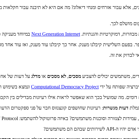
ים, אלא עבור אזרחים ומנחי דיאלוג? מה אם היא לא תיבנה עבור חקלאות 
Next Generation Internet
במיוחד מעניקה כ-50 מיליון אירו למימון פרויקטי קוד 
פר. בפעם השלישית קיבלנו מענק. אחר כך קיבלנו עוד מענק, ואז עוד אחד 
מסכים
,
לא מסכים
או
מדלג
על דעות של אחר
יברציה שפותח על ידי
Computational Democracy Project
ונמצא בשימוש רח
ומים. מה שמועיל בכך הוא שאפשר לראות אילו רעיונות מבדילים בין הקבוצו
גמלת
דעות מגשרות
: רעיונות שחושפים קונצנזוס חבוי על פני ספקטרום הדעות
שבהם הם משתמשים?