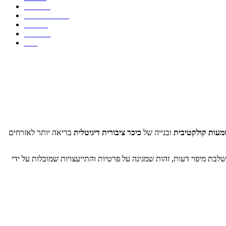
לאזרחים
תרחישי שימוש
המלצות
משאבים
FAQ
מעות קולקטיבית
ובנייה של
כיכר ציבורית דיגיטלית
בריאה יותר לאזרחים
 מחברת בין עליית הקיטוב לבין הצורך להרחיב דיאלוג משמעותי, ולא רק הצבעה או מעורבות ברשתות חברתיות. היא גם מראה כיצד Agora משלבת מיפוי דעות, זהות שמגינה על פרטיות והתייעצויות שמובלות על ידי