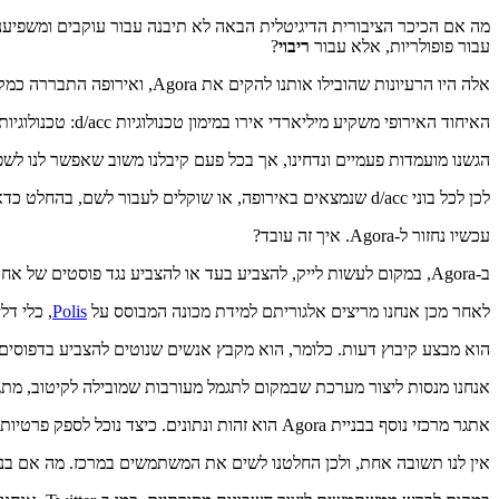
מה אם הכיכר הציבורית הדיגיטלית הבאה לא תיבנה עבור עוקבים ומשפיענ
עבור פופולריות, אלא עבור
ריבוי
?
אלה היו הרעיונות שהובילו אותנו להקים את Agora, ואירופה התבררה כמקום מושלם לכך.
האיחוד האירופי משקיע מיליארדי אירו במימון טכנולוגיות d/acc: טכנולוגיות מבוזרות, דמוקרטיות והגנתיות.
הגשנו מועמדות פעמיים ונדחינו, אך בכל פעם קיבלנו משוב שאפשר לנו לש
לכן לכל בוני d/acc שנמצאים באירופה, או שוקלים לעבור לשם, בהחלט כדאי לבדוק את זה.
עכשיו נחזור ל-Agora. איך זה עובד?
ב-Agora, במקום לעשות לייק, להצביע בעד או להצביע נגד פוסטים של אחרים, משתמשים יכולים להצביע
לאחר מכן אנחנו מריצים אלגוריתם למידת מכונה המבוסס על
Polis
, כלי דל
הוא מבצע קיבוץ דעות. כלומר, הוא מקבץ אנשים שנוטים להצביע בדפוסים ד
אנחנו מנסות ליצור מערכת שבמקום לתגמל מעורבות שמובילה לקיטוב, מת
אתגר מרכזי נוסף בבניית Agora הוא זהות ונתונים. כיצד נוכל לספק פרטיות, עמידות לצנזורה וסוכנות משתמשים? באיזה פרוטוקול להשתמש: Farcaster, AT Protocol או ActivityPub?
אין לנו תשובה אחת, ולכן החלטנו לשים את המשתמשים במרכז. מה אם בני אדם יהיו ה-API לשירותים 