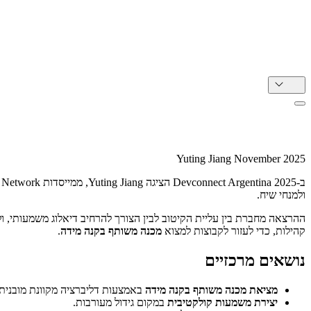
HE
מציאת מכנה משותף בקנה מידה: Agora Citizen Network ב-Devconnect Argentina 2025
Yuting Jiang
November 2025
ב-Devconnect Argentina 2025 הציגה Yuting Jiang, ממייסדות Agora Citizen Network, את העבודה של Agora סביב
ולמנחי שיח.
קהילות, כדי לעזור לקבוצות למצוא
מכנה משותף בקנה מידה
.
נושאים מרכזיים
מציאת מכנה משותף בקנה מידה
באמצעות דליברציה מקוונת מובנית.
יצירת משמעות קולקטיבית
במקום גידול מעורבות.