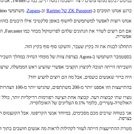
במקום לבקש ממשתמשים ליצור חשבונות מסורתיים, כמו ב-Twitter, אנחנו מייצרים עבורם מזהים מבוזרים ומעגנים את המזהים האלה באמצעות
כרגע אנחנו תומכים ב-
ZK Passport של Rarimo
וב-
Zupass
. משתמשי Rarimo יכולים להוכיח באופן אנונימי דברים כמו אזרחות או קבוצת גיל בלי לחשוף לנו נתונים אישיים.
אנחנו רוצות לאפשר למשתמשים לחשוף באופן סלקטיבי אילו היבטים בזהות
אם ה
אפשרית.
התחלנו לבנות את זה בקיץ שעבר, והשקנו סוף סוף בקיץ הזה.
בספטמבר השתמשו ב-Agora בצרפת צוות של מומחי הנחיה במהלך השביתה הלאומית
השביתה הייתה תגובה לקיצוץ תקציבי אפשרי שהציע ראש הממשלה, שרצה ל
היה ברור שאנשים כועסים, אבל מה הם רוצים להציע יחד?
בהתייעצות הזו אספנו יותר מ-200 משתתפים, שהגישו יותר מ-100 הצהרות ויצרו יותר מ-7,000 הצבעות.
האולטרה-עשירים, כלומר 0.1% העליונים של האוכלוסייה.
אני בטוחה שרבים מכם מסכימים, במיוחד אנשי הקריפטו. אבל הקונצנזוס 
בצרפת.
מטרת ההתייעצות הייתה לעזור לקהילות לראות מה אנשים חושבים בתוך ה