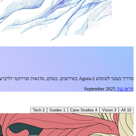
HIGHLIGHTED GUIDE
איך להנחות אירועים ופרויקטי דליברציה עם Agora
מדריך מעשי לשימוש ב-Agora באירועים, כנסים, סדנאות ופרויקטי דליברציה ארוכים יותר.
קראו עוד
September 2025
RECENT RESOURCES
Tech
2
Guides
1
Case Studies
4
Vision
3
All
10