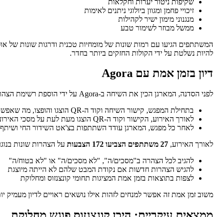
שקיפות ניטור יערות וחקלאות
זיכויי פחמן ומגוון ביולוגי ניתנים לאימות
מנגנוני מימון ישיר לקהילות
ממשל מבוזר לשימור טבע
המשתתפים הגיעו עם רמות שונות של מומחיות טכנית ודרגות שונות של אופט
להיות נשלטת על ידי הקולות החזקים ביותר בחדר.
דיון בזמן אמת עם Agora
לפני הסדנה, המארגן הכין את השיחה ב-Agora על ידי הוספת רשימת הצהרות התחלתיות — הצהרות להצבעה על ידי המשתתפים — המייצגות נקודות מבט מגוונות.
בתחילת המפגש, קישור השיחה וקוד ה-QR הוצגו והופצו, מה שאפשר למשתתפים להצטרף מיידית.
לאורך האירוע, הקישור וקוד ה-QR הוצגו מעת לעת על מסכי האירוע ושותפו בצ'אט במהלך המפגשים המקוונים.
לאחר כל מפגש, המארגן עודד השתתפות בצ'אט השידור החי ושיתף דג
לאורך האירוע,
27 משתתפים הצביעו 172 הצבעות
על הצהרות שונות בנוגע לבלוקצ'י
להגיב לכל הצהרה ב"מסכים/ה", "לא מסכים/ה" או "לא בטוח/ה"
להגיש הצהרות חדשות אם נקודת המבט שלהם לא הייתה מיוצגת
לצפות בתוצאות בזמן אמת המציגות תחומי קונצנזוס ומחלוקת
משוב זמן אמת זה אפשר למנחים לזהות אילו נושאים ראויים לדיון מעמיק יות
ממצאים עיקריים: היכן קונצנזוס פוגש מחלוקת