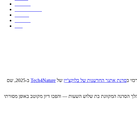
לאזרחים
תרחישי שימוש
המלצות
משאבים
FAQ
זי ב
סדנת אתגר החדשנות של בלוקצ'יין
של
Tech4Nature
ב-2025, שם
 הסדנה המקוונת בת שלוש השעות — והפכו דיון מקוטב באופן מסורתי