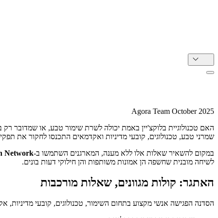
HE
מיפוי קונצנזוס בנושא בלוקצ'יין בשימור הטבע
Agora Team
October 2025
האם טכנולוגיית בלוקצ'יין באמת יכולה לשרת שימור טבע, או שמדובר רק 
שמרני טבע, טכנולוגים, קובעי מדיניות ואקדמאים התכנסו לחקור את תפקיד
במקום להשאיר שאלות אלו ללא מענה, המארגנים השתמשו ב-
en Network
לשיחה מובנית שחשפה הן אמונות משותפות והן חילוקי דעות בונים.
האתגר: קולות מגוונים, שאלות מורכבות
הסדנה הפגישה אנשי מקצוע בתחום השימור, טכנולוגים, קובעי מדיניות, אקדמ