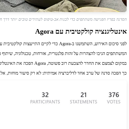
הסדנה בפריז הפגישה משתתפים כדי לבנות אב-טיפוס לעתידים טובים יותר דרך ח
אינטליגנציה קולקטיבית עם Agora
לפני סיכום האירוע, השתמשנו ב-Agora כדי לקיים התייעצות קולקטיבית עם החדר.
המשתתפים הגיבו להצהרות על זהות פלנטרית, אזרחות, טכנולוגיה, שיתוף פעולה וקצב החדשנות. Agora מיפתה היכן אנשים הסכימו, היכן לא 
במקום לצמצם את החדר להצבעת רוב פשוטה, Agora הפכה את האינטליגנציה הקולקטיבית של הקבוצה לגלויה. היא הראתה מכנים משותפים, מחלוקות ומתחים שכדאי להמשיך לחקור.
כך הפכה סדנה של ערב אחד לדליברציה אמיתית: לא רק סיעור מוחות, אלא 