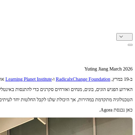
HE
אב-טיפוס לעתיד עם Agora
Yuting Jiang
March 2026
ב-19 במרץ,
RadicalxChange Foundation
ו-
Learning Planet Institute
ארג
האירוע הפגיש הוגים, בונים, מנחים ואזרחים סקרנים כדי להתנסות באינטל
הטכנולוגיה מתקדמת במהירות, אך היכולת שלנו לקבל החלטות יחד לעיתים נשארת מאחור. שינוי אקלים, שיבושי AI, קיטוב 
כאן נכנסת Agora.