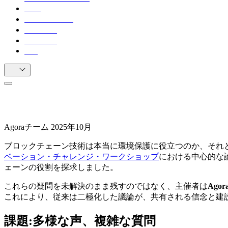
市民
ユースケース
推薦の声
リソース
FAQ
JA
環境保護におけるブロックチェーンの
Agoraチーム
2025年10月
ブロックチェーン技術は本当に環境保護に役立つのか、それと
ベーション・チャレンジ・ワークショップ
における中心的な
ェーンの役割を探求しました。
これらの疑問を未解決のまま残すのではなく、主催者は
Agora
これにより、従来は二極化した議論が、共有される信念と建
課題:多様な声、複雑な質問