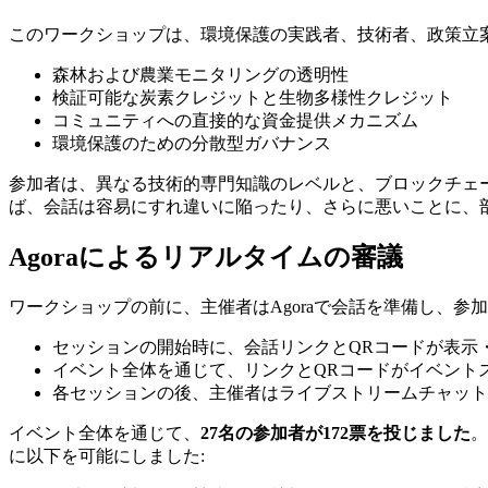
このワークショップは、環境保護の実践者、技術者、政策立
森林および農業モニタリングの透明性
検証可能な炭素クレジットと生物多様性クレジット
コミュニティへの直接的な資金提供メカニズム
環境保護のための分散型ガバナンス
参加者は、異なる技術的専門知識のレベルと、ブロックチェ
ば、会話は容易にすれ違いに陥ったり、さらに悪いことに、
Agoraによるリアルタイムの審議
ワークショップの前に、主催者はAgoraで会話を準備し、
セッションの開始時に、会話リンクとQRコードが表示
イベント全体を通じて、リンクとQRコードがイベント
各セッションの後、主催者はライブストリームチャット
イベント全体を通じて、
27名の参加者が172票を投じました
。
に以下を可能にしました: