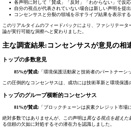
各声明に対して「賛成」「反対」「わからない」で反応
自分の視点が代表されていない場合は新しい声明を提出
コンセンサスと分裂の領域を示すライブ結果を表示する
このリアルタイムのフィードバックにより、ファシリテータ
論が実行可能な洞察へと変わりました。
主な調査結果:コンセンサスが意見の相
トップの多数意見
85%が賛成:
「環境保護活動家と技術者のパートナーシ
この圧倒的なコンセンサスは、成功には技術革新と環境保護
トップのグループ横断的コンセンサス
81%が賛成:
「ブロックチェーンは炭素クレジット市場
絶対多数ではありませんが、この声明は
異なる視点を超えた
る信頼の欠如に対処するその潜在力を認識しました。