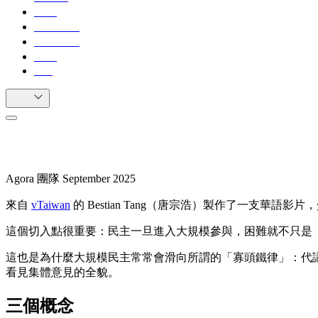
公民
使用場景
用戶評價
資源
FAQ
中繁
從 Broadcasting 到 Broad Listening
Agora 團隊
September 2025
來自
vTaiwan
的 Bestian Tang（唐宗浩）製作了一支華語影片，
這個切入點很重要：民主一旦進入大規模參與，困難就不只是
這也是為什麼大規模民主常常會滑向所謂的「寡頭鐵律」：代議
看見集體意見的全貌。
三個概念